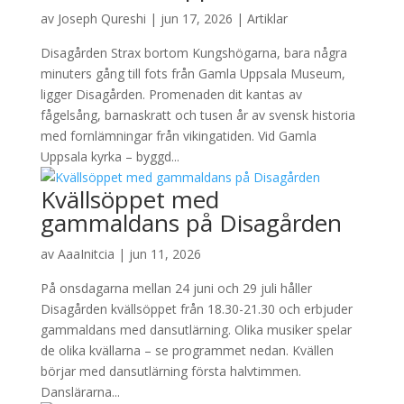
av
Joseph Qureshi
|
jun 17, 2026
|
Artiklar
Disagården Strax bortom Kungshögarna, bara några
minuters gång till fots från Gamla Uppsala Museum,
ligger Disagården. Promenaden dit kantas av
fågelsång, barnaskratt och tusen år av svensk historia
med fornlämningar från vikingatiden. Vid Gamla
Uppsala kyrka – byggd...
Kvällsöppet med
gammaldans på Disagården
av
AaaInitcia
|
jun 11, 2026
På onsdagarna mellan 24 juni och 29 juli håller
Disagården kvällsöppet från 18.30-21.30 och erbjuder
gammaldans med dansutlärning. Olika musiker spelar
de olika kvällarna – se programmet nedan. Kvällen
börjar med dansutlärning första halvtimmen.
Danslärarna...