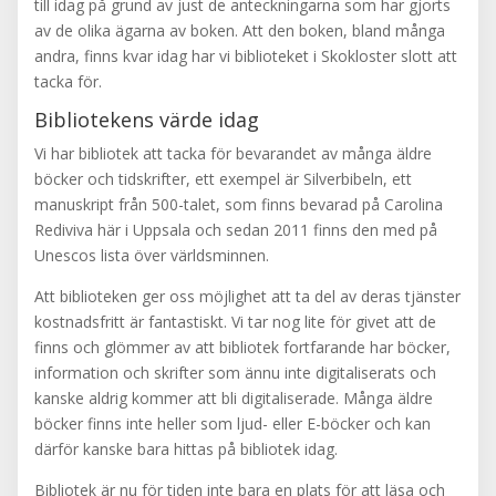
till idag på grund av just de anteckningarna som har gjorts
av de olika ägarna av boken. Att den boken, bland många
andra, finns kvar idag har vi biblioteket i Skokloster slott att
tacka för.
Bibliotekens värde idag
Vi har bibliotek att tacka för bevarandet av många äldre
böcker och tidskrifter, ett exempel är Silverbibeln, ett
manuskript från 500-talet, som finns bevarad på Carolina
Rediviva här i Uppsala och sedan 2011 finns den med på
Unescos lista över världsminnen.
Att biblioteken ger oss möjlighet att ta del av deras tjänster
kostnadsfritt är fantastiskt. Vi tar nog lite för givet att de
finns och glömmer av att bibliotek fortfarande har böcker,
information och skrifter som ännu inte digitaliserats och
kanske aldrig kommer att bli digitaliserade. Många äldre
böcker finns inte heller som ljud- eller E-böcker och kan
därför kanske bara hittas på bibliotek idag.
Bibliotek är nu för tiden inte bara en plats för att läsa och