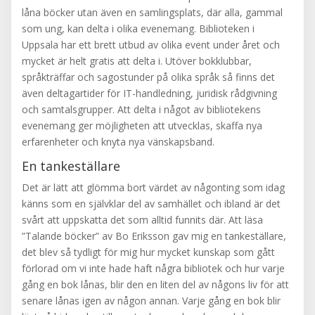
låna böcker utan även en samlingsplats, där alla, gammal
som ung, kan delta i olika evenemang. Biblioteken i
Uppsala har ett brett utbud av olika event under året och
mycket är helt gratis att delta i. Utöver bokklubbar,
språkträffar och sagostunder på olika språk så finns det
även deltagartider för IT-handledning, juridisk rådgivning
och samtalsgrupper. Att delta i något av bibliotekens
evenemang ger möjligheten att utvecklas, skaffa nya
erfarenheter och knyta nya vänskapsband.
En tankeställare
Det är lätt att glömma bort värdet av någonting som idag
känns som en självklar del av samhället och ibland är det
svårt att uppskatta det som alltid funnits där. Att läsa
”Talande böcker” av Bo Eriksson gav mig en tankeställare,
det blev så tydligt för mig hur mycket kunskap som gått
förlorad om vi inte hade haft några bibliotek och hur varje
gång en bok lånas, blir den en liten del av någons liv för att
senare lånas igen av någon annan. Varje gång en bok blir