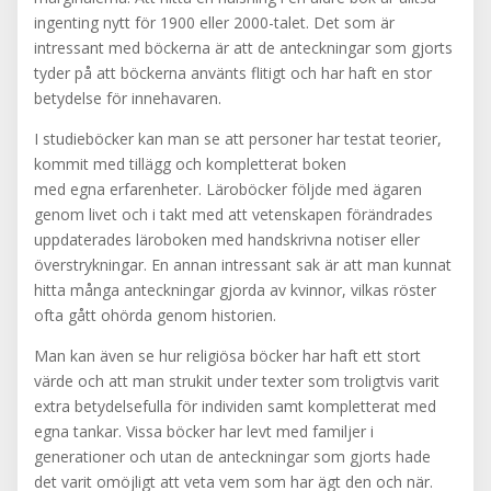
ingenting nytt för 1900 eller 2000-talet. Det som är
intressant med böckerna är att de anteckningar som gjorts
tyder på att böckerna använts flitigt och har haft en stor
betydelse för innehavaren.
I studieböcker kan man se att personer har testat teorier,
kommit med tillägg och kompletterat boken
med egna erfarenheter. Läroböcker följde med ägaren
genom livet och i takt med att vetenskapen förändrades
uppdaterades läroboken med handskrivna notiser eller
överstrykningar. En annan intressant sak är att man kunnat
hitta många anteckningar gjorda av kvinnor, vilkas röster
ofta gått ohörda genom historien.
Man kan även se hur religiösa böcker har haft ett stort
värde och att man strukit under texter som troligtvis varit
extra betydelsefulla för individen samt kompletterat med
egna tankar. Vissa böcker har levt med familjer i
generationer och utan de anteckningar som gjorts hade
det varit omöjligt att veta vem som har ägt den och när.