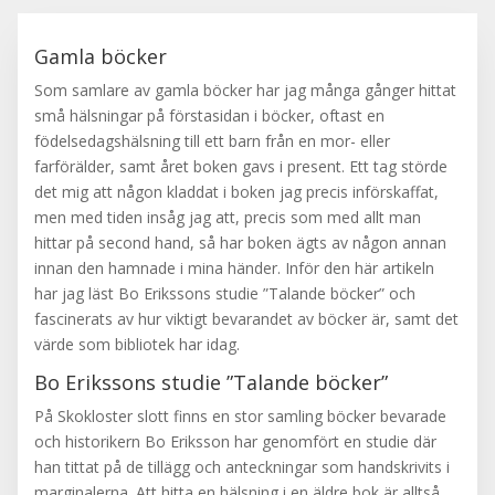
Gamla böcker
Som samlare av gamla böcker har jag många gånger hittat
små hälsningar på förstasidan i böcker, oftast en
födelsedagshälsning till ett barn från en mor- eller
farförälder, samt året boken gavs i present. Ett tag störde
det mig att någon kladdat i boken jag precis införskaffat,
men med tiden insåg jag att, precis som med allt man
hittar på second hand, så har boken ägts av någon annan
innan den hamnade i mina händer. Inför den här artikeln
har jag läst Bo Erikssons studie ”Talande böcker” och
fascinerats av hur viktigt bevarandet av böcker är, samt det
värde som bibliotek har idag.
Bo Erikssons studie ”Talande böcker”
På Skokloster slott finns en stor samling böcker bevarade
och historikern Bo Eriksson har genomfört en studie där
han tittat på de tillägg och anteckningar som handskrivits i
marginalerna. Att hitta en hälsning i en äldre bok är alltså