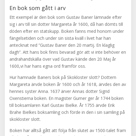
En bok som gått i arv
Ett exempel är den bok som Gustav Baner lämnade efter
sig i arv till sin dotter Margareta år 1600, då han dömts till
döden efter en statskupp. Boken fanns med honom under
fängelsetiden och under sin sista kväll i livet har han
antecknat ned ”Gustav Baner den 20 martij. En klaglig
dagh”. Att hans bok finns bevarad gör att vi inte behöver en
andrahandskälla över vad Gustav kände den 20 Maj år
1600,vi har hans egna ord framför oss.
Hur hamnade Baners bok på Skokloster slott? Dottern
Margareta ärvde boken år 1600 och år 1618, ärvdes den av
hennes syster Anna. 1637 ärver Annas dotter Sigrid
Oxenstierna boken. En magister Gumer ger år 1744 boken
till boksamlaren Karl Gustav Bielke. År 1755 ärvde Erik
Brahe Bielkes boksamling och förde in den i sin samling på
skokloster slott.
Boken har alltså gått att följa från slutet av 1500-talet fram