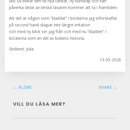
läst så bidrar den till nya tankar, ny kunskap och kan
påverka delar av beslut läsaren kommer att ta i framtiden.
Att det är någon som ”kladdat” i böckerna jag införskaffar
på second hand skapar inte längre irritation
och med ny blick ser jag från och med nu ”kladdet” i
böckerna som en del av bokens historia.
Skribent: Julia
13-05-2026
←
ÄLDRE
NYARE
→
VILL DU LÄSA MER?