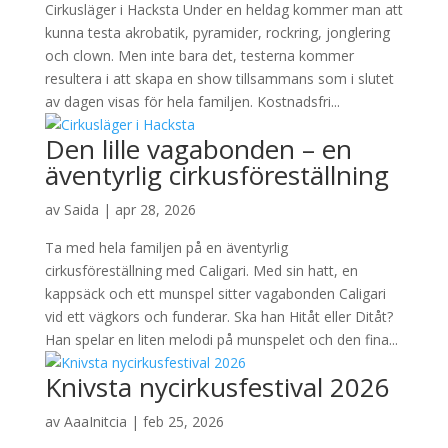
Cirkusläger i Hacksta Under en heldag kommer man att
kunna testa akrobatik, pyramider, rockring, jonglering
och clown. Men inte bara det, testerna kommer
resultera i att skapa en show tillsammans som i slutet
av dagen visas för hela familjen. Kostnadsfri...
Den lille vagabonden – en
äventyrlig cirkusföreställning
av
Saida
|
apr 28, 2026
Ta med hela familjen på en äventyrlig
cirkusföreställning med Caligari. Med sin hatt, en
kappsäck och ett munspel sitter vagabonden Caligari
vid ett vägkors och funderar. Ska han Hitåt eller Ditåt?
Han spelar en liten melodi på munspelet och den fina...
Knivsta nycirkusfestival 2026
av
AaaInitcia
|
feb 25, 2026