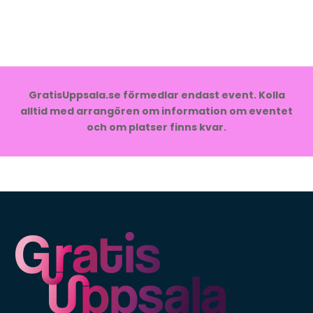
GratisUppsala.se förmedlar endast event. Kolla
alltid med arrangören om information om eventet
och om platser finns kvar.