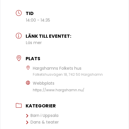
TID
14:00 - 14:35
LÄNK TILL EVENTET:
Läs mer
PLATS
Hargshamns Folkets hus
Folketshusvägen 18, 742 50 Hargshamn
Webbplats
https://www.hargshamn.nu/
KATEGORIER
Barn i Uppsala
Dans & teater