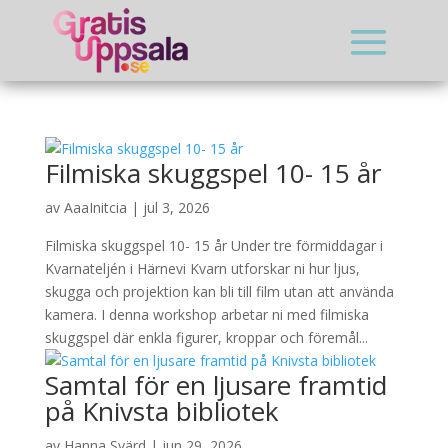
Filmiska skuggspel 10- 15 år
av
AaaInitcia
|
jul 3, 2026
Filmiska skuggspel 10- 15 år Under tre förmiddagar i
Kvarnateljén i Härnevi Kvarn utforskar ni hur ljus,
skugga och projektion kan bli till film utan att använda
kamera. I denna workshop arbetar ni med filmiska
skuggspel där enkla figurer, kroppar och föremål...
Samtal för en ljusare framtid
på Knivsta bibliotek
av
Hanna Svärd
|
jun 29, 2026