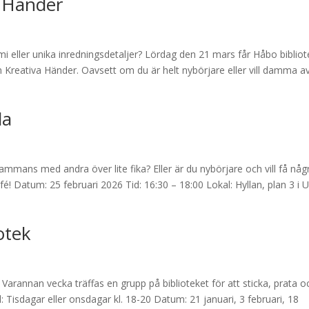
a Händer
 eller unika inredningsdetaljer? Lördag den 21 mars får Håbo bibliot
 Kreativa Händer. Oavsett om du är helt nybörjare eller vill damma a
la
tillsammans med andra över lite fika? Eller är du nybörjare och vill få någ
! Datum: 25 februari 2026 Tid: 16:30 – 18:00 Lokal: Hyllan, plan 3 i U
iotek
? Varannan vecka träffas en grupp på biblioteket för att sticka, prata o
 Tisdagar eller onsdagar kl. 18-20 Datum: 21 januari, 3 februari, 18