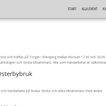
START
ALLA EVENT
K
START
ALLA EVENT
K
stol och träffas på Torget i Enköping mellan klockan 17.30 och 20.0
ekantskaper och sticka tillsammans. Alla som handarbetar är välkomna
Österbybruk
 och handarbete på finska. Sticka och virka tillsammans med andra.