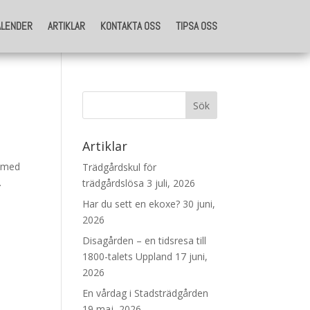
ALENDER
ARTIKLAR
KONTAKTA OSS
TIPSA OSS
ALENDER
ARTIKLAR
KONTAKTA OSS
TIPSA OSS
Artiklar
0 med
Trädgårdskul för
.
trädgårdslösa
3 juli, 2026
Har du sett en ekoxe?
30 juni,
2026
Disagården – en tidsresa till
1800-talets Uppland
17 juni,
2026
En vårdag i Stadsträdgården
19 maj, 2026