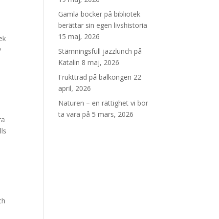
Gamla böcker på bibliotek
berättar sin egen livshistoria
15 maj, 2026
ek
v
Stämningsfull jazzlunch på
Katalin
8 maj, 2026
Fruktträd på balkongen
22
april, 2026
Naturen – en rättighet vi bör
ta vara på
5 mars, 2026
ra
lls
ch