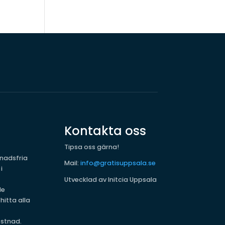
Kontakta oss
Tipsa oss gärna!
nadsfria
Mail:
info@gratisuppsala.se
i
Utvecklad av Initcia Uppsala
de
hitta alla
kostnad.