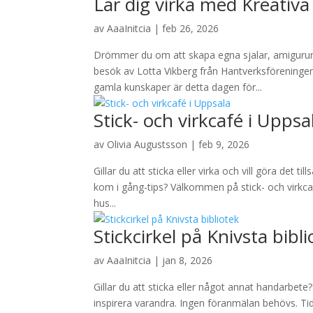
Lär dig virka med Kreativ
av
AaaInitcia
|
feb 26, 2026
Drömmer du om att skapa egna sjalar, amigurumi
besök av Lotta Vikberg från Hantverksföreningen
gamla kunskaper är detta dagen för...
Stick- och virkcafé i Uppsa
av
Olivia Augustsson
|
feb 9, 2026
Gillar du att sticka eller virka och vill göra det 
kom i gång-tips? Välkommen på stick- och virkcafé
hus...
Stickcirkel på Knivsta bibl
av
AaaInitcia
|
jan 8, 2026
Gillar du att sticka eller något annat handarbete
inspirera varandra. Ingen föranmälan behövs. Tid: