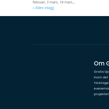
februari, 3 mars, 18 mars,...
« Äldre inlägg
Om G
Gratis Up
inom det
företage
evenema
projekte