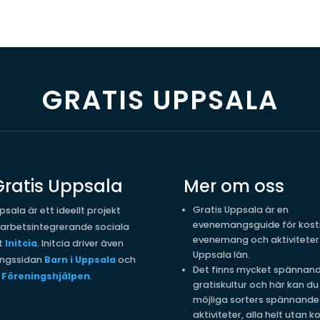
GRATIS UPPSALA
ratis Uppsala
Mer om oss
Gratis Uppsala är en
psala är ett ideellt projekt
evenemangsguide för kost
 arbetsintegrerande sociala
evenemang och aktiviteter 
t
Initcia
. Initcia driver även
Uppsala län.
ngssidan
Barn i Uppsala
och
Det finns mycket spännan
t
Föreningshjälpen
.
gratiskultur och här kan du 
möjliga sorters spännande
aktiviteter, alla helt utan 