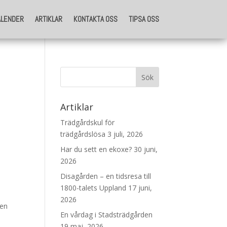
ALENDER
ARTIKLAR
KONTAKTA OSS
TIPSA OSS
ALENDER
ARTIKLAR
KONTAKTA OSS
TIPSA OSS
Artiklar
Trädgårdskul för
trädgårdslösa
3 juli, 2026
Har du sett en ekoxe?
30 juni,
2026
Disagården – en tidsresa till
1800-talets Uppland
17 juni,
2026
den
En vårdag i Stadsträdgården
19 maj, 2026