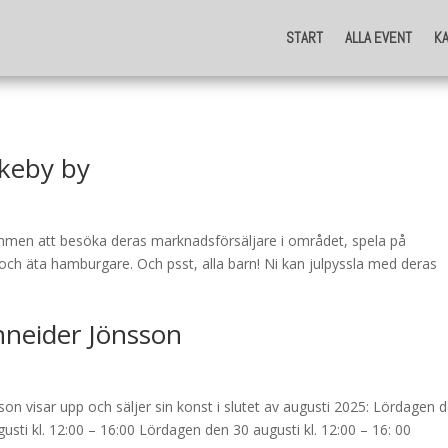
START
ALLA EVENT
K
START
ALLA EVENT
K
Ekeby by
kommen att besöka deras marknadsförsäljare i området, spela på
a och äta hamburgare. Och psst, alla barn! Ni kan julpyssla med deras
hneider Jönsson
 visar upp och säljer sin konst i slutet av augusti 2025: Lördagen 
usti kl. 12:00 – 16:00 Lördagen den 30 augusti kl. 12:00 – 16: 00