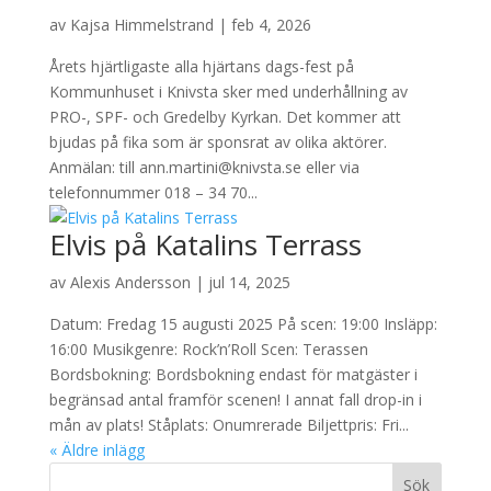
av
Kajsa Himmelstrand
|
feb 4, 2026
Årets hjärtligaste alla hjärtans dags-fest på
Kommunhuset i Knivsta sker med underhållning av
PRO-, SPF- och Gredelby Kyrkan. Det kommer att
bjudas på fika som är sponsrat av olika aktörer.
Anmälan: till ann.martini@knivsta.se eller via
telefonnummer 018 – 34 70...
Elvis på Katalins Terrass
av
Alexis Andersson
|
jul 14, 2025
Datum: Fredag 15 augusti 2025 På scen: 19:00 Insläpp:
16:00 Musikgenre: Rock’n’Roll Scen: Terassen
Bordsbokning: Bordsbokning endast för matgäster i
begränsad antal framför scenen! I annat fall drop-in i
mån av plats! Ståplats: Onumrerade Biljettpris: Fri...
« Äldre inlägg