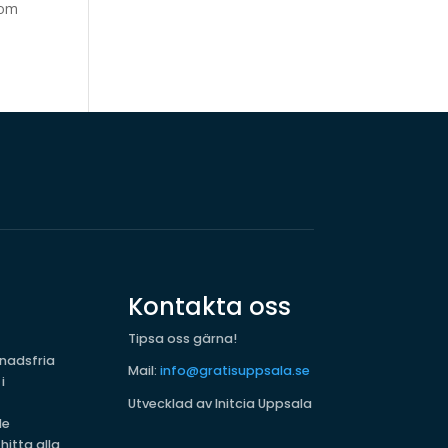
som
Kontakta oss
Tipsa oss gärna!
nadsfria
Mail:
info@gratisuppsala.se
i
Utvecklad av Initcia Uppsala
de
hitta alla