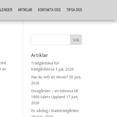
ALENDER
ARTIKLAR
KONTAKTA OSS
TIPSA OSS
ALENDER
ARTIKLAR
KONTAKTA OSS
TIPSA OSS
Artiklar
 med
Trädgårdskul för
r av
trädgårdslösa
3 juli, 2026
Har du sett en ekoxe?
30 juni,
2026
Disagården – en tidsresa till
1800-talets Uppland
17 juni,
2026
En vårdag i Stadsträdgården
19 maj, 2026