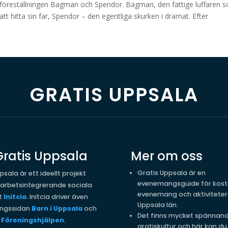
 föreställningen Bagman och Spendor. Bagman, den fattige luffaren 
tt hitta sin far, Spendor – den egentliga skurken i dramat. Efter
GRATIS UPPSALA
ratis Uppsala
Mer om oss
Gratis Uppsala är en
psala är ett ideellt projekt
evenemangsguide för kost
 arbetsintegrerande sociala
evenemang och aktiviteter 
t
Initcia
. Initcia driver även
Uppsala län.
ngssidan
Barn i Uppsala
och
Det finns mycket spännan
t
Föreningshjälpen
.
gratiskultur och här kan du 