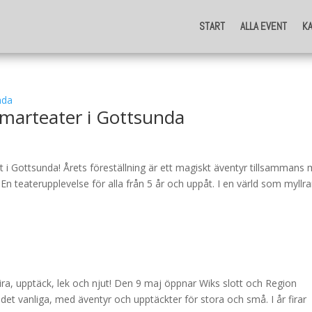
START
ALLA EVENT
K
START
ALLA EVENT
K
marteater i Gottsunda
et i Gottsunda! Årets föreställning är ett magiskt äventyr tillsammans
n teaterupplevelse för alla från 5 år och uppåt. I en värld som myllra
ira, upptäck, lek och njut! Den 9 maj öppnar Wiks slott och Region
det vanliga, med äventyr och upptäckter för stora och små. I år firar