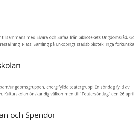
er tillsammans med Elwira och Safaa från bibliotekets Ungdomsråd. G
reställning. Plats: Samling på Enköpings stadsbibliotek. Inga förkunsk
skolan
barn/ungdomsgruppen, energifyllda teatergrupp! En söndag fylld av
. Kulturskolan önskar dig välkommen till “Teatersöndag” den 26 april 
man och Spendor