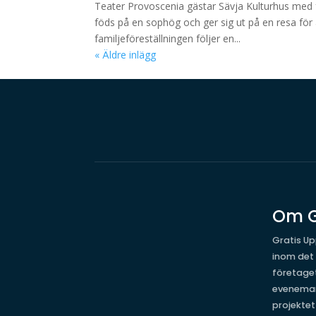
Teater Provoscenia gästar Sävja Kulturhus med
föds på en sophög och ger sig ut på en resa för a
familjeföreställningen följer en...
« Äldre inlägg
Om G
Gratis Up
inom det
företage
evenema
projekte