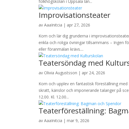
folkhögskolan i Uppsala län...
Improvisationsteater
av
AaaInitcia
|
apr 27, 2026
Kom och lär dig grunderna i improvisationsteat
enkla och roliga övningar tillsammans – Ingen fö
eller föranmälan krävs....
Teatersöndag med Kultur
av
Olivia Augustsson
|
apr 24, 2026
Kom och upplev en fantastisk föreställning med 
skratt, känslor och imponerande talanger på scen
12.00. Kl. 12.00...
Teaterföreställning: Bag
av
AaaInitcia
|
mar 9, 2026