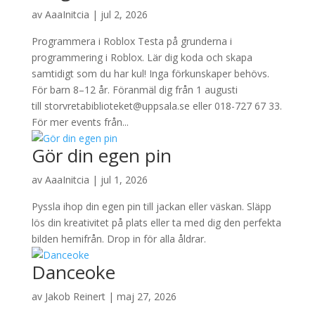
av
AaaInitcia
|
jul 2, 2026
Programmera i Roblox Testa på grunderna i
programmering i Roblox. Lär dig koda och skapa
samtidigt som du har kul! Inga förkunskaper behövs.
För barn 8–12 år. Föranmäl dig från 1 augusti
till storvretabiblioteket@uppsala.se eller 018-727 67 33.
För mer events från...
Gör din egen pin
av
AaaInitcia
|
jul 1, 2026
Pyssla ihop din egen pin till jackan eller väskan. Släpp
lös din kreativitet på plats eller ta med dig den perfekta
bilden hemifrån. Drop in för alla åldrar.
Danceoke
av
Jakob Reinert
|
maj 27, 2026