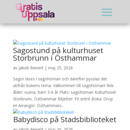
Sagostund på kulturhuset
Storbrunn i Östhammar
av
Jakob Reinert
|
maj 25, 2026
Sagor läses i sagohörnan och därefter pysslas det
utifrån bokens tema. Välkommen till sagohörnan! Rek.
ålder: vuxna, barn 3-6 år Plats: sagohörnan Kulturhuset
Storbrunn, Östhammar Biljetter: Fri entré Boka: Drop
in! Arrangör: Östhammars...
Babydisco på Stadsbiblioteket
av
Jakob Reinert
|
maj 20, 2026