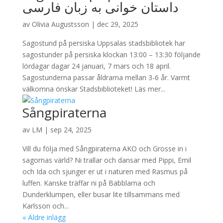
داستان خوانی به زبان فارسی
av
Olivia Augustsson
|
dec 29, 2025
Sagostund på persiska Uppsalas stadsbibliotek har
sagostunder på persiska klockan 13:00 – 13:30 följande
lördagar dagar 24 januari, 7 mars och 18 april.
Sagostunderna passar åldrarna mellan 3-6 år. Varmt
välkomna önskar Stadsbiblioteket! Läs mer...
Sångpiraterna
av
LM
|
sep 24, 2025
Vill du följa med Sångpiraterna AKO och Grosse in i
sagornas värld? Ni trallar och dansar med Pippi, Emil
och Ida och sjunger er ut i naturen med Rasmus på
luffen. Kanske träffar ni på Babblarna och
Dunderklumpen, eller busar lite tillsammans med
Karlsson och...
« Äldre inlägg