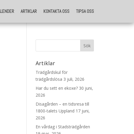
ALENDER
ARTIKLAR
KONTAKTA OSS
TIPSA OSS
ALENDER
ARTIKLAR
KONTAKTA OSS
TIPSA OSS
Artiklar
Trädgårdskul för
trädgårdslösa
3 juli, 2026
Har du sett en ekoxe?
30 juni,
2026
Disagården – en tidsresa till
1800-talets Uppland
17 juni,
2026
En vårdag i Stadsträdgården
19 maj, 2026