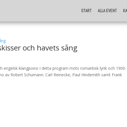
START
ALLA EVENT
K
START
ALLA EVENT
K
kisser och havets sång
h engelsk klangpoesi I detta program möts romantisk lyrik och 1900-
 piano av Robert Schumann. Carl Reinecke, Paul Hindemith samt Frank