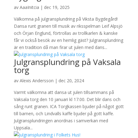
av
AaaInitcia
|
dec 19, 2025
Välkomna på julgransplundring på Viksta Bygdegård!
Dansa runt granen till musik av riksspelman Leif Alpsjö
och Örjan Englund, förtrollas av trollkarlen & kanske
får vi också besök av en hemlig gäst? Julgransplundring
är en tradition då man firar ut julen med dans...
Julgransplundring på Vaksala
torg
av
Alexis Andersson
|
dec 20, 2024
Varmt välkomna att dansa ut julen tillsammans på
Vaksala torg den 10 januari kl 17.00. Det blir dans och
sång runt granen. ICA Torgkassen bjuder på något gott
till barnen, och Lindvalls kaffe bjuder på gott kaffe.
Julgransplundringen anordnas i samverkan med
Uppsala...