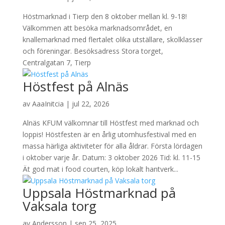
Höstmarknad i Tierp den 8 oktober mellan kl. 9-18!
Välkommen att besöka marknadsområdet, en
knallemarknad med flertalet olika utställare, skolklasser
och föreningar. Besöksadress Stora torget,
Centralgatan 7, Tierp
Höstfest på Alnäs
av
AaaInitcia
|
jul 22, 2026
Alnäs KFUM välkomnar till Höstfest med marknad och
loppis! Höstfesten är en årlig utomhusfestival med en
massa härliga aktiviteter för alla åldrar. Första lördagen
i oktober varje år. Datum: 3 oktober 2026 Tid: kl. 11-15
Ät god mat i food courten, köp lokalt hantverk...
Uppsala Höstmarknad på
Vaksala torg
av
Andersson
|
sep 25, 2025