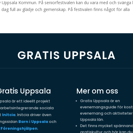
 av Uppsala Kommun. På seniorfestivalen kan du vara med och svänga 
en dag full av glädje och gemenskap. På festivalen finns något för alla
GRATIS UPPSALA
ratis Uppsala
Mer om oss
Gratis Uppsala är en
psala är ett ideellt projekt
evenemangsguide för kost
 arbetsintegrerande sociala
evenemang och aktiviteter 
t
Initcia
. Initcia driver även
Uppsala län.
ngssidan
Barn i Uppsala
och
Det finns mycket spännan
t
Föreningshjälpen
.
gratiskultur och här kan du 