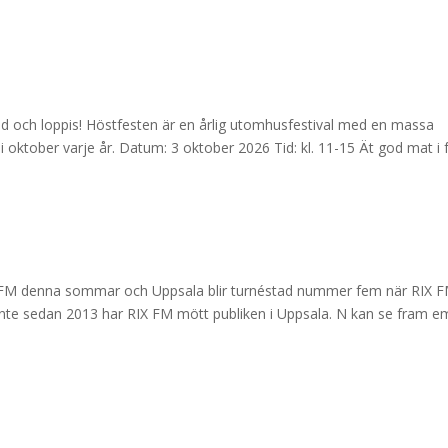
 och loppis! Höstfesten är en årlig utomhusfestival med en massa
en i oktober varje år. Datum: 3 oktober 2026 Tid: kl. 11-15 Ät god mat i
RIX FM denna sommar och Uppsala blir turnéstad nummer fem när RIX 
. Inte sedan 2013 har RIX FM mött publiken i Uppsala. N kan se fram e