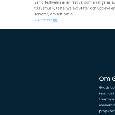
Seniorfestivalen är en festival som arrangeras
till livemusik, testa nya aktiviteter och uppleva 
seniorer, oavsett om du...
« Äldre inlägg
Om G
Gratis Up
inom det
företage
evenema
projekte