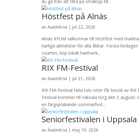
du gå från att titta på småkryp till...
Höstfest på Alnäs
av
AaaInitcia
|
jul 22, 2026
Alnäs KFUM välkomnar till Höstfest med marknad
härliga aktiviteter för alla åldrar. Första lördag
courten, köp lokalt hantverk...
RIX FM-Festival
av
AaaInitcia
|
jul 21, 2026
RIX FM-Festival Hela tolv orter får besök av 
Festival kommer till Vaksala torg den 5 augusti
en färgsprakande sommarfest...
Seniorfestivalen i Uppsala
av
AaaInitcia
|
maj 19, 2026