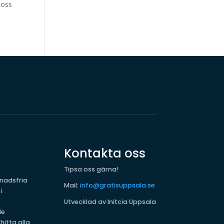
loss
Kontakta oss
Tipsa oss gärna!
nadsfria
Mail:
info@gratisuppsala.se
i
Utvecklad av Initcia Uppsala
de
hitta alla