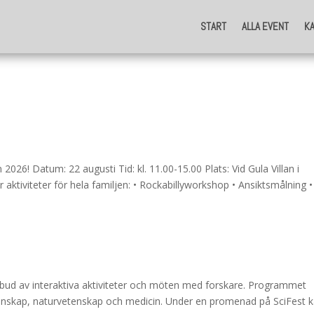
START
ALLA EVENT
K
START
ALLA EVENT
K
n 2026! Datum: 22 augusti Tid: kl. 11.00-15.00 Plats: Vid Gula Villan i
r aktiviteter för hela familjen: • Rockabillyworkshop • Ansiktsmålning •
utbud av interaktiva aktiviteter och möten med forskare. Programmet
enskap, naturvetenskap och medicin. Under en promenad på SciFest 