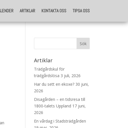
ALENDER
ARTIKLAR
KONTAKTA OSS
TIPSA OSS
ALENDER
ARTIKLAR
KONTAKTA OSS
TIPSA OSS
Artiklar
Trädgårdskul för
trädgårdslösa
3 juli, 2026
Har du sett en ekoxe?
30 juni,
2026
Disagården – en tidsresa till
1800-talets Uppland
17 juni,
2026
En vårdag i Stadsträdgården
kan
19 maj, 2026