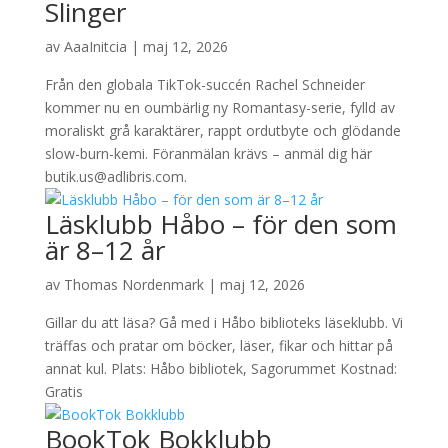
Slinger
av
AaaInitcia
|
maj 12, 2026
Från den globala TikTok-succén Rachel Schneider
kommer nu en oumbärlig ny Romantasy-serie, fylld av
moraliskt grå karaktärer, rappt ordutbyte och glödande
slow-burn-kemi. Föranmälan krävs – anmäl dig här
butik.us@adlibris.com.
Läsklubb Håbo – för den som
är 8–12 år
av
Thomas Nordenmark
|
maj 12, 2026
Gillar du att läsa? Gå med i Håbo biblioteks läseklubb. Vi
träffas och pratar om böcker, läser, fikar och hittar på
annat kul. Plats: Håbo bibliotek, Sagorummet Kostnad:
Gratis
BookTok Bokklubb