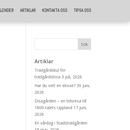
ALENDER
ARTIKLAR
KONTAKTA OSS
TIPSA OSS
Artiklar
Trädgårdskul för
trädgårdslösa
3 juli, 2026
Har du sett en ekoxe?
30 juni,
2026
Disagården – en tidsresa till
1800-talets Uppland
17 juni,
2026
En vårdag i Stadsträdgården
19 maj, 2026