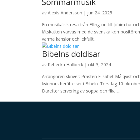
Sommarmusik
av
Alexis Andersson
|
jun 24, 2025
En musikalisk resa från Ellington till Jobim tur
låtskatten varvas med de svenska kompositörerna
varma känslor och lekfullt...
Bibelns doldisar
av
Rebecka Hallbeck
|
okt 3, 2024
Arrangören skriver: Prästen Elisabet Målqvist o
kvinnors berättelser i Bibeln. Torsdag 10 oktober
Därefter servering av soppa och fika,...