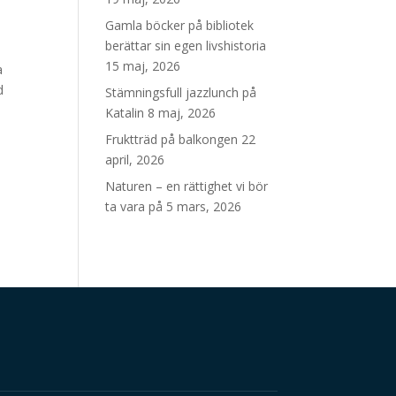
Gamla böcker på bibliotek
berättar sin egen livshistoria
15 maj, 2026
a
d
Stämningsfull jazzlunch på
Katalin
8 maj, 2026
Fruktträd på balkongen
22
april, 2026
Naturen – en rättighet vi bör
ta vara på
5 mars, 2026