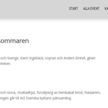
START
ALLA EVENT
K
 sommaren
 och Sverige. Karin Ingebäck, sopran och Anders Emtell, gitarr.
amheten
å och stora, chokladhjul, försäljning av hembakat bröd, fiskdamm,
gen går till Act Svenska kyrkans julinsamling.