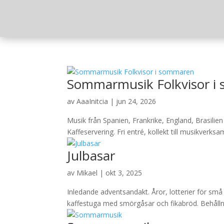
Sommarmusik Folkvisor i
av
AaaInitcia
|
jun 24, 2026
Musik från Spanien, Frankrike, England, Brasilien
Kaffeservering. Fri entré, kollekt till musikverks
Julbasar
av
Mikael
|
okt 3, 2025
Inledande adventsandakt. Åror, lotterier för sm
kaffestuga med smörgåsar och fikabröd. Behållnin