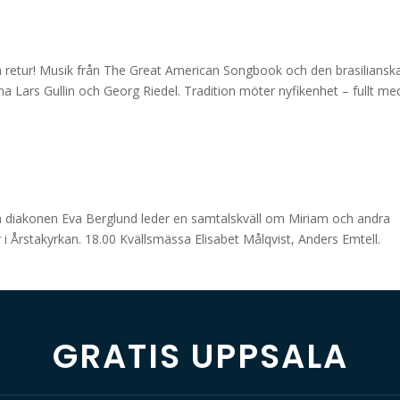
 och retur! Musik från The Great American Songbook och den brasiliansk
 Lars Gullin och Georg Riedel. Tradition möter nyfikenhet – fullt me
ch diakonen Eva Berglund leder en samtalskväll om Miriam och andra
 i Årstakyrkan. 18.00 Kvällsmässa Elisabet Målqvist, Anders Emtell.
GRATIS UPPSALA