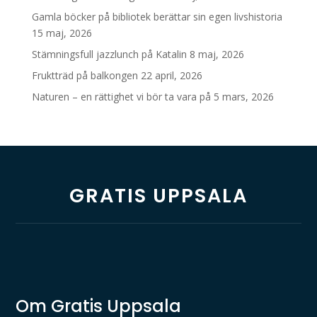
Gamla böcker på bibliotek berättar sin egen livshistoria
15 maj, 2026
Stämningsfull jazzlunch på Katalin
8 maj, 2026
Fruktträd på balkongen
22 april, 2026
Naturen – en rättighet vi bör ta vara på
5 mars, 2026
GRATIS UPPSALA
Om Gratis Uppsala