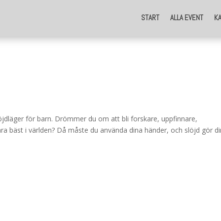
START
ALLA EVENT
K
öjdläger för barn. Drömmer du om att bli forskare, uppfinnare,
ara bäst i världen? Då måste du använda dina händer, och slöjd gör d