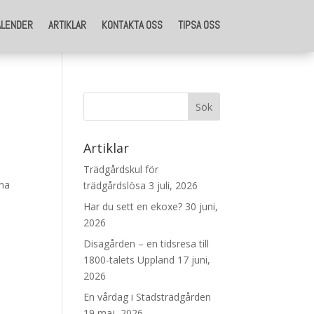
ALENDER
ARTIKLAR
KONTAKTA OSS
TIPSA OSS
Artiklar
Trädgårdskul för
ina
trädgårdslösa
3 juli, 2026
Har du sett en ekoxe?
30 juni,
2026
Disagården – en tidsresa till
1800-talets Uppland
17 juni,
2026
En vårdag i Stadsträdgården
19 maj, 2026