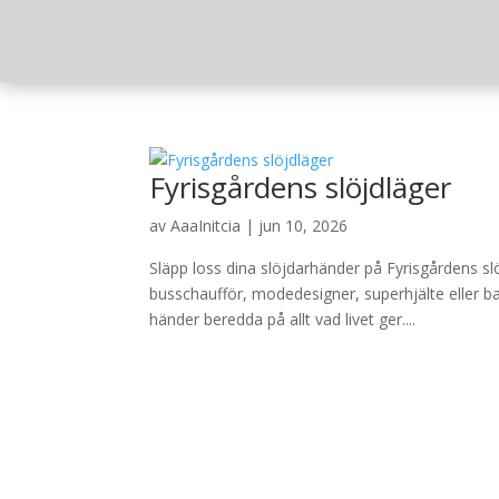
Fyrisgårdens slöjdläger
av
AaaInitcia
|
jun 10, 2026
Släpp loss dina slöjdarhänder på Fyrisgårdens sl
busschaufför, modedesigner, superhjälte eller b
händer beredda på allt vad livet ger....