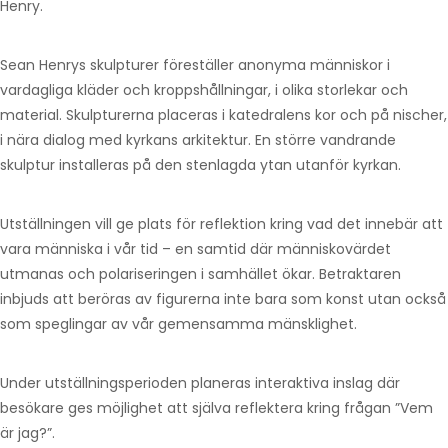
Henry.
Sean Henrys skulpturer föreställer anonyma människor i
vardagliga kläder och kroppshållningar, i olika storlekar och
material. Skulpturerna placeras i katedralens kor och på nischer,
i nära dialog med kyrkans arkitektur. En större vandrande
skulptur installeras på den stenlagda ytan utanför kyrkan.
Utställningen vill ge plats för reflektion kring vad det innebär att
vara människa i vår tid – en samtid där människovärdet
utmanas och polariseringen i samhället ökar. Betraktaren
inbjuds att beröras av figurerna inte bara som konst utan också
som speglingar av vår gemensamma mänsklighet.
Under utställningsperioden planeras interaktiva inslag där
besökare ges möjlighet att själva reflektera kring frågan ”Vem
är jag?”.