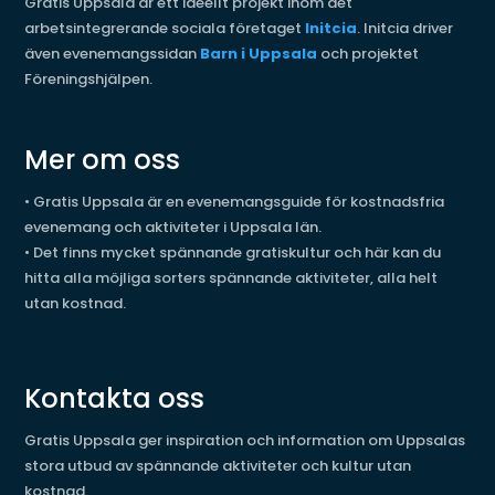
Gratis Uppsala är ett ideellt projekt inom det
arbetsintegrerande sociala företaget
Initcia
. Initcia driver
även evenemangssidan
Barn i Uppsala
och projektet
Föreningshjälpen.
Mer om oss
•
Gratis Uppsala är en evenemangsguide för kostnadsfria
evenemang och aktiviteter i Uppsala län.
•
Det finns mycket spännande gratiskultur och här kan du
hitta alla möjliga sorters spännande aktiviteter, alla helt
utan kostnad.
Kontakta oss
Gratis Uppsala ger inspiration och information om Uppsalas
stora utbud av spännande aktiviteter och kultur utan
kostnad.