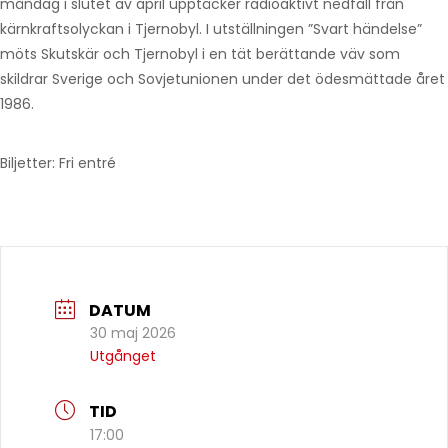
måndag i slutet av april upptäcker radioaktivt nedfall från
kärnkraftsolyckan i Tjernobyl. I utställningen ”Svart händelse”
möts Skutskär och Tjernobyl i en tät berättande väv som
skildrar Sverige och Sovjetunionen under det ödesmättade året
1986.
Biljetter: Fri entré
DATUM
30 maj 2026
Utgånget
TID
17:00