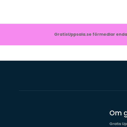
GratisUppsala.se förmedlar endas
Om g
Gratis Up