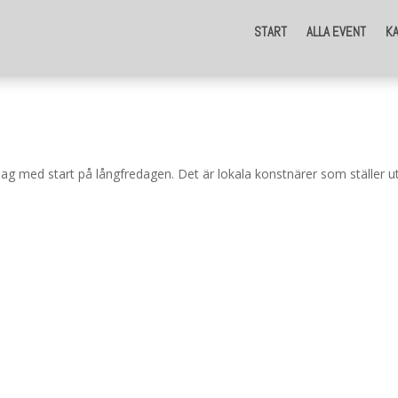
START
ALLA EVENT
K
ag med start på långfredagen. Det är lokala konstnärer som ställer 