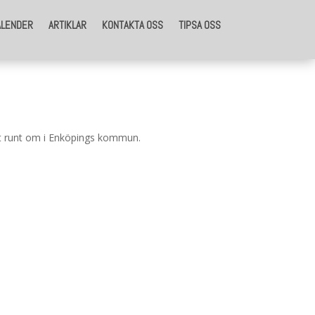
ALENDER
ARTIKLAR
KONTAKTA OSS
TIPSA OSS
ut runt om i Enköpings kommun.