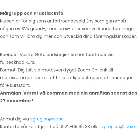
Målgrupp och Praktisk Info
Kursen är för dig som är förtroendevald (ny som gammal) i
någon av SVs grund-, medlems- eller samverkande föreningar
och som vill lära dig mer och utveckla dina föreningskunskaper.
Boende i Västra Götalandsregionen har företräde vid
fulltecknad kurs.
Format: Digitalt via mötesverktyget Zoom. En länk till
mötesrummet skickas ut till samtliga deltagare ett par dagar
före kursstart.
Anmälan: Varmt välkommen med din anmälan senast den
27 november!
Anmäl dig via
vgregion@sv.se
Kontakta vår kundtjänst på 0522-65 65 33 eller
vgregion@sv.se
.