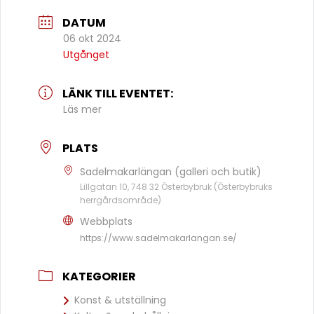
DATUM
06 okt 2024
Utgånget
LÄNK TILL EVENTET:
Läs mer
PLATS
Sadelmakarlängan (galleri och butik)
Lillgatan 10, 748 32 Österbybruk (Österbybruks
herrgårdsområde)
Webbplats
https://www.sadelmakarlangan.se/
KATEGORIER
Konst & utställning