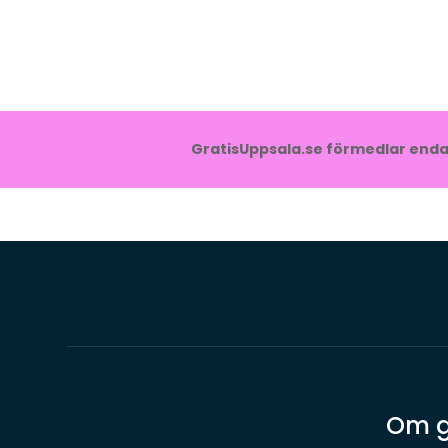
GratisUppsala.se förmedlar endas
Om g