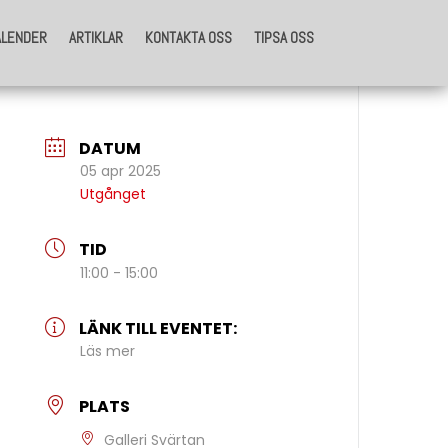
ALENDER
ARTIKLAR
KONTAKTA OSS
TIPSA OSS
ALENDER
ARTIKLAR
KONTAKTA OSS
TIPSA OSS
DATUM
05 apr 2025
Utgånget
TID
11:00 - 15:00
LÄNK TILL EVENTET:
Läs mer
PLATS
Galleri Svärtan