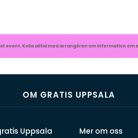
t event. Kolla alltid med arrangören om information om e
OM GRATIS UPPSALA
ratis Uppsala
Mer om oss