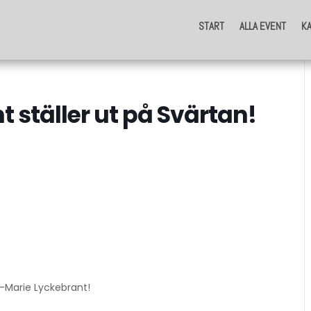
START
ALLA EVENT
K
START
ALLA EVENT
K
 ställer ut på Svärtan!
e-Marie Lyckebrant!