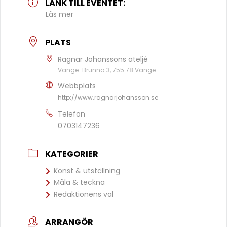
LÄNK TILL EVENTET:
Läs mer
PLATS
Ragnar Johanssons ateljé
Vänge-Brunna 3, 755 78 Vänge
Webbplats
http://www.ragnarjohansson.se
Telefon
0703147236
KATEGORIER
Konst & utställning
Måla & teckna
Redaktionens val
ARRANGÖR