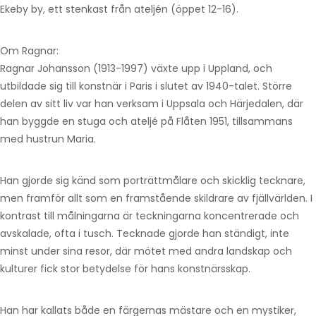
Ekeby by, ett stenkast från ateljén (öppet 12-16).
Om Ragnar:
Ragnar Johansson (1913-1997) växte upp i Uppland, och
utbildade sig till konstnär i Paris i slutet av 1940-talet. Större
delen av sitt liv var han verksam i Uppsala och Härjedalen, där
han byggde en stuga och ateljé på Flåten 1951, tillsammans
med hustrun Maria.
Han gjorde sig känd som porträttmålare och skicklig tecknare,
men framför allt som en framstående skildrare av fjällvärlden. I
kontrast till målningarna är teckningarna koncentrerade och
avskalade, ofta i tusch. Tecknade gjorde han ständigt, inte
minst under sina resor, där mötet med andra landskap och
kulturer fick stor betydelse för hans konstnärsskap.
Han har kallats både en färgernas mästare och en mystiker,