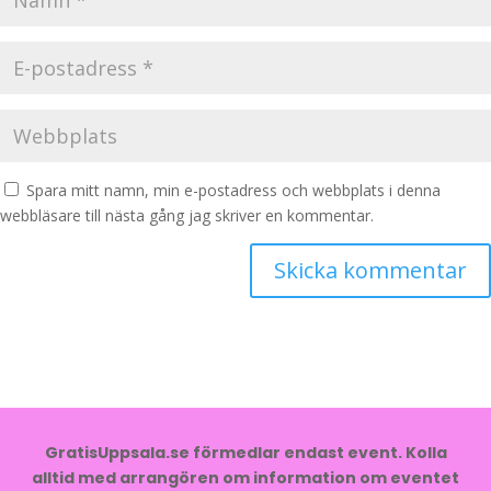
Spara mitt namn, min e-postadress och webbplats i denna
webbläsare till nästa gång jag skriver en kommentar.
GratisUppsala.se förmedlar endast event. Kolla
alltid med arrangören om information om eventet