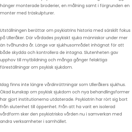
hänger monterade broderier, en målning samt i förgrunden en
monter med träskulpturer.
Utställningen berättar om psykiatrins historia med särskilt fokus
på Ulleråker. Där vårdades psykiskt sjuka människor under mer
än tvåhundra år. Länge var sjukhusområdet inhägnat för att
både skydda och kontrollera de intagna. Slutenheten gav
upphov till mytbildning och många gånger felaktiga
föreställningar om psykisk sjukdom.
Idag finns inte längre vårdinrättningar som Ulleråkers sjukhus.
Ökad kunskap om psykisk sjukdom och nya behandlingsformer
har gjort institutionerna utdaterade. Psykiatrin har rört sig bort
från slutenhet till öppenhet. Från att ha varit en isolerad
vårdform sker den psykiatriska vården nu i samverkan med
andra verksamheter i samhället.