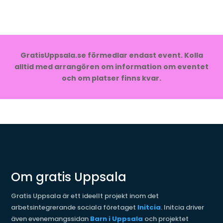
GratisUppsala.se förmedlar endast event. Kolla
alltid med arrangören om information om eventet
och om platser finns kvar.
Om gratis Uppsala
Gratis Uppsala är ett ideellt projekt inom det
arbetsintegrerande sociala företaget
Initcia
. Initcia driver
även evenemangssidan
Barn i Uppsala
och projektet