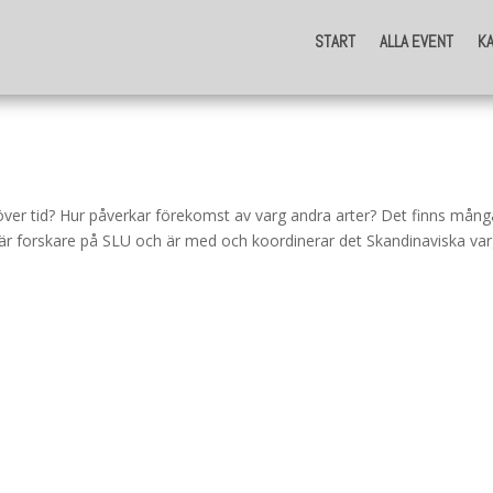
START
ALLA EVENT
K
START
ALLA EVENT
K
t över tid? Hur påverkar förekomst av varg andra arter? Det finns mån
a är forskare på SLU och är med och koordinerar det Skandinaviska v