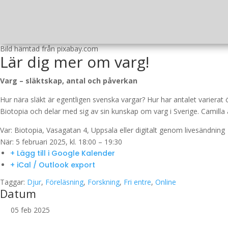
Bild hämtad från pixabay.com
Lär dig mer om varg!
Varg – släktskap, antal och påverkan
Hur nära släkt är egentligen svenska vargar? Hur har antalet variera
Biotopia och delar med sig av sin kunskap om varg i Sverige. Camill
Var: Biotopia, Vasagatan 4, Uppsala eller digitalt genom livesändning
När: 5 februari 2025, kl. 18:00 – 19:30
+ Lägg till i Google Kalender
+ iCal / Outlook export
Taggar:
Djur
,
Föreläsning
,
Forskning
,
Fri entre
,
Online
Datum
05 feb 2025