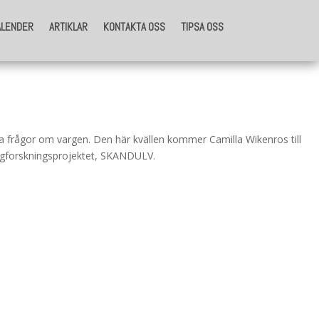
ALENDER
ARTIKLAR
KONTAKTA OSS
TIPSA OSS
ALENDER
ARTIKLAR
KONTAKTA OSS
TIPSA OSS
ga frågor om vargen. Den här kvällen kommer Camilla Wikenros till
argforskningsprojektet, SKANDULV.