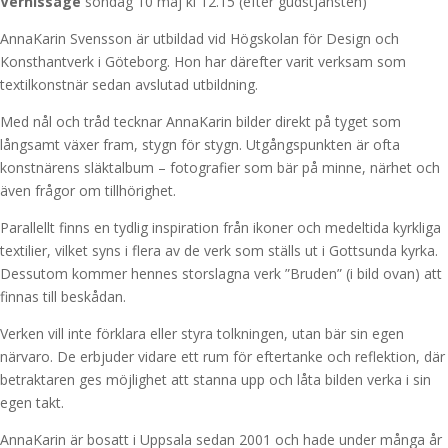
Vernissage
söndag 10 maj kl 12.15 (efter gudstjänsten)
AnnaKarin Svensson är utbildad vid Högskolan för Design och
Konsthantverk i Göteborg. Hon har därefter varit verksam som
textilkonstnär sedan avslutad utbildning.
Med nål och tråd tecknar AnnaKarin bilder direkt på tyget som
långsamt växer fram, stygn för stygn. Utgångspunkten är ofta
konstnärens släktalbum – fotografier som bär på minne, närhet och
även frågor om tillhörighet.
Parallellt finns en tydlig inspiration från ikoner och medeltida kyrkliga
textilier, vilket syns i flera av de verk som ställs ut i Gottsunda kyrka.
Dessutom kommer hennes storslagna verk ”Bruden” (i bild ovan) att
finnas till beskådan.
Verken vill inte förklara eller styra tolkningen, utan bär sin egen
närvaro. De erbjuder vidare ett rum för eftertanke och reflektion, där
betraktaren ges möjlighet att stanna upp och låta bilden verka i sin
egen takt.
AnnaKarin är bosatt i Uppsala sedan 2001 och hade under många år