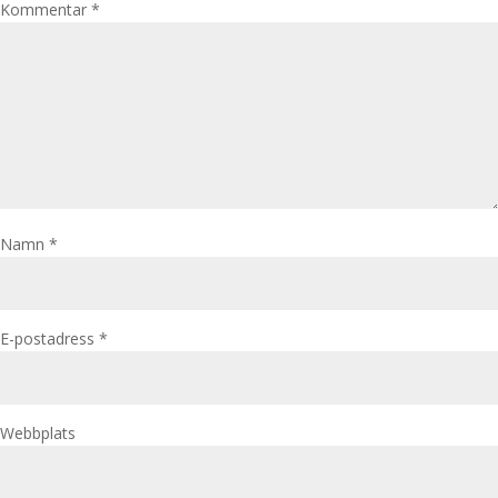
Kommentar
*
Namn
*
E-postadress
*
Webbplats