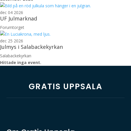
dec 04 2026
UF Julmarknad
Forumtorget
dec 25 2026
Julmys i Salabackekyrkan
Salabackekyrkan
Hittade inga event.
GRATIS UPPSALA