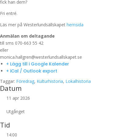
fick han dem?
Fri entré.
Läs mer på Westerlundsällskapet
hemsida
Anmälan om deltagande
till sms 070-663 55 42
eller
monica.hallgren@westerlundsallskapet.se
+ Lägg till i Google Kalender
+ iCal / Outlook export
Taggar:
Föredrag
,
Kulturhistoria
,
Lokalhistoria
Datum
11 apr 2026
Utgånget
Tid
14:00