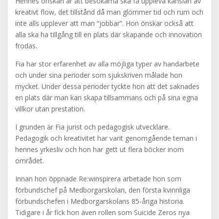
Hennes önskan är att besökarna ska få uppleva känslan av
kreativt flow, det tillstånd då man glömmer tid och rum och
inte alls upplever att man “jobbar”. Hon önskar också att
alla ska ha tillgång till en plats där skapande och innovation
frodas.
Fia har stor erfarenhet av alla möjliga typer av handarbete
och under sina perioder som sjukskriven målade hon
mycket. Under dessa perioder tyckte hon att det saknades
en plats där man kan skapa tillsammans och på sina egna
villkor utan prestation.
I grunden är Fia jurist och pedagogisk utvecklare.
Pedagogik och kreativitet har varit genomgående teman i
hennes yrkesliv och hon har gett ut flera böcker inom
området.
Innan hon öppnade Re:winspirera arbetade hon som
förbundschef på Medborgarskolan, den första kvinnliga
förbundschefen i Medborgarskolans 85-åriga historia.
Tidigare i år fick hon även rollen som Suicide Zeros nya