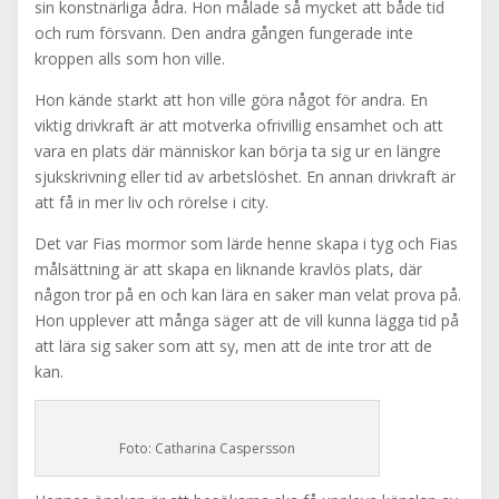
sin konstnärliga ådra. Hon målade så mycket att både tid
och rum försvann. Den andra gången fungerade inte
kroppen alls som hon ville.
Hon kände starkt att hon ville göra något för andra. En
viktig drivkraft är att motverka ofrivillig ensamhet och att
vara en plats där människor kan börja ta sig ur en längre
sjukskrivning eller tid av arbetslöshet. En annan drivkraft är
att få in mer liv och rörelse i city.
Det var Fias mormor som lärde henne skapa i tyg och Fias
målsättning är att skapa en liknande kravlös plats, där
någon tror på en och kan lära en saker man velat prova på.
Hon upplever att många säger att de vill kunna lägga tid på
att lära sig saker som att sy, men att de inte tror att de
kan.
Foto: Catharina Caspersson