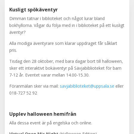
Kusligt spökäventyr
Dimman tätnar i biblioteket och något lurar bland
bokhyllorna. Vågar du följa med in i biblioteket på ett kusligt
äventyr?
Alla modiga äventyrare som klarar uppdraget får såklart
pris.
Tisdag den 28 oktober, med bara dagar bort till halloween,
sker ett interaktivt bokäventyr på Sävjabiblioteket för barn
7-12 år. Eventet varar mellan 14.00-15.30.
Föranmälan sker via mail:
savjabiblioteket@uppsala.se
eller
018-727 52 92
Upplev halloween hemifrån
Alla dessa event är på engelska och online.
Virtual Open Mic Night
(Halloween Edition)