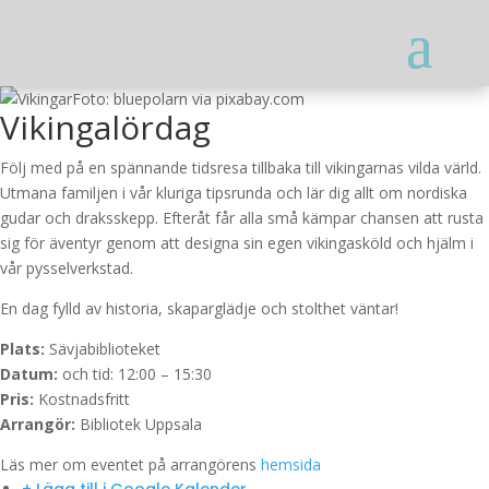
Foto: bluepolarn via pixabay.com
Vikingalördag
Följ med på en spännande tidsresa tillbaka till vikingarnas vilda värld.
Utmana familjen i vår kluriga tipsrunda och lär dig allt om nordiska
gudar och draksskepp. Efteråt får alla små kämpar chansen att rusta
sig för äventyr genom att designa sin egen vikingasköld och hjälm i
vår pysselverkstad.
En dag fylld av historia, skaparglädje och stolthet väntar!
Plats:
Sävjabiblioteket
Datum:
och tid: 12:00 – 15:30
Pris:
Kostnadsfritt
Arrangör:
Bibliotek Uppsala
Läs mer om eventet på arrangörens
hemsida