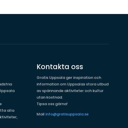
Kontakta oss
Gratis Uppsala ger inspiration och
dsfria
information om Uppsalas stora utbud
 Uppsala
av spännande aktiviteter och kultur
utan kostnad.
e
Tipsa oss gärna!
tta alla
Mail
info@gratisuppsala.se
tiviteter,