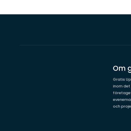
Om g
Gratis Up
inom det
företage
evenema
och proje