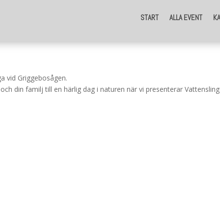
START
ALLA EVENT
K
a vid Griggebosågen.
 din familj till en härlig dag i naturen när vi presenterar Vattenslin