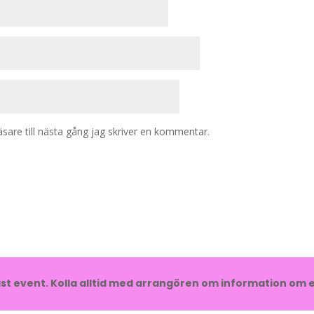
are till nästa gång jag skriver en kommentar.
t event. Kolla alltid med arrangören om information om e