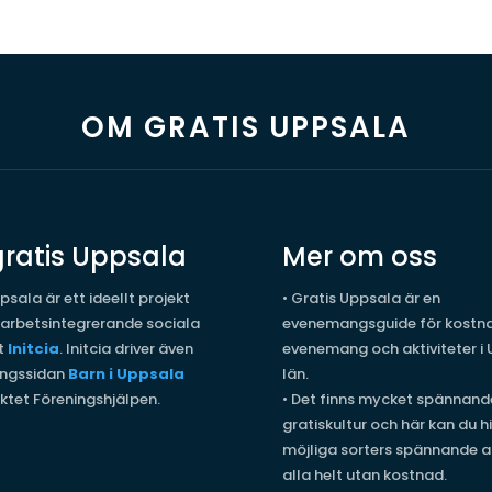
OM GRATIS UPPSALA
ratis Uppsala
Mer om oss
psala är ett ideellt projekt
•
Gratis Uppsala är en
 arbetsintegrerande sociala
evenemangsguide för kostna
t
Initcia
. Initcia driver även
evenemang och aktiviteter i
ngssidan
Barn i Uppsala
län.
ktet Föreningshjälpen.
•
Det finns mycket spännand
gratiskultur och här kan du hi
möjliga sorters spännande ak
alla helt utan kostnad.