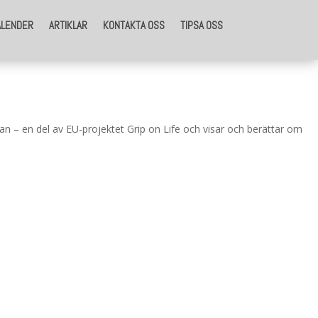
ALENDER
ARTIKLAR
KONTAKTA OSS
TIPSA OSS
gan – en del av EU-projektet Grip on Life och visar och berättar om