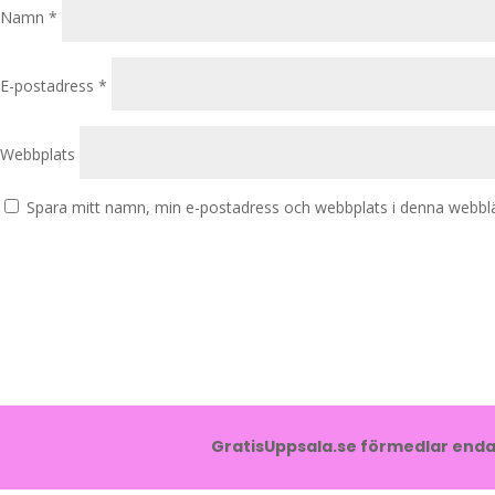
Namn
*
E-postadress
*
Webbplats
Spara mitt namn, min e-postadress och webbplats i denna webbläs
GratisUppsala.se förmedlar endas