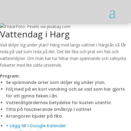
Foto: Pexels via pixabay.com
Vattendag i Harg
Vad döljer sig under ytan? Häng med längs vattnet i Hargsån så får
reda på vad som reda på det. Det blir fika och prat om fisk och
vattenmiljöer. Om man har tur hittar man spännande och sällsynta
fiskarter med lite udda utseende.
Program:
Se spännande arter som döljer sig under ytan.
Följ med på en kort vandring och se vad som har gjorts
för att gynna fisken i ån.
Vattenåtgärdernas betydelse för kusten utanför.
Titta på fascinerande småkryp i vattnet
Arrangören bjuder på fika.
+ Lägg till i Google Kalender