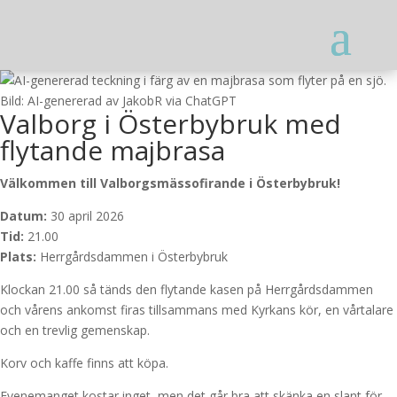
Bild: AI-genererad av JakobR via ChatGPT
Valborg i Österbybruk med
flytande majbrasa
Välkommen till Valborgsmässofirande i Österbybruk!
Datum:
30 april 2026
Tid:
21.00
Plats:
Herrgårdsdammen i Österbybruk
Klockan 21.00 så tänds den flytande kasen på Herrgårdsdammen
och vårens ankomst firas tillsammans med Kyrkans kör, en vårtalare
och en trevlig gemenskap.
Korv och kaffe finns att köpa.
Evenemanget kostar inget, men det går bra att skänka en slant för