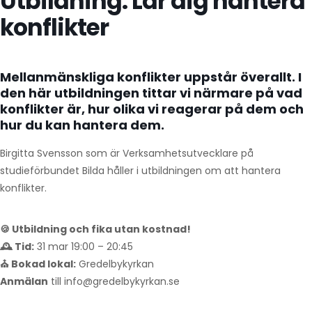
Utbildning: Lär dig hantera
konflikter
Mellanmänskliga konflikter uppstår överallt. I
den här utbildningen tittar vi närmare på vad
konflikter är, hur olika vi reagerar på dem och
hur du kan hantera dem.
Birgitta Svensson som är Verksamhetsutvecklare på
studieförbundet Bilda håller i utbildningen om att hantera
konflikter.
🍪 Utbildning och fika utan kostnad!
🕰️ Tid:
31 mar 19:00 – 20:45
⛪ Bokad lokal:
Gredelbykyrkan
Anmälan
till info@gredelbykyrkan.se