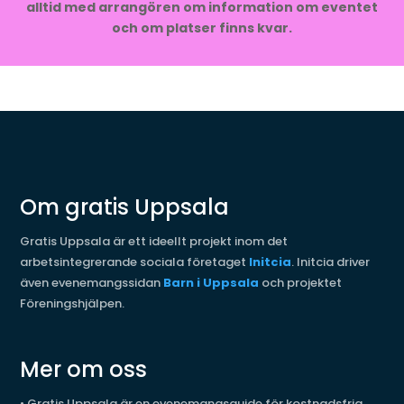
alltid med arrangören om information om eventet
och om platser finns kvar.
Om gratis Uppsala
Gratis Uppsala är ett ideellt projekt inom det
arbetsintegrerande sociala företaget
Initcia
. Initcia driver
även evenemangssidan
Barn i Uppsala
och projektet
Föreningshjälpen.
Mer om oss
•
Gratis Uppsala är en evenemangsguide för kostnadsfria