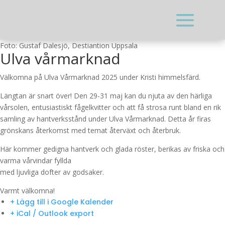
Foto: Gustaf Dalesjö, Destiantion Uppsala
Ulva vårmarknad
Välkomna på Ulva Vårmarknad 2025 under Kristi himmelsfärd.
Längtan är snart över! Den 29-31 maj kan du njuta av den härliga
vårsolen, entusiastiskt fågelkvitter och att få strosa runt bland en rik
samling av hantverksstånd under Ulva Vårmarknad. Detta år firas
grönskans återkomst med temat återväxt och återbruk.
Här kommer gedigna hantverk och glada röster, berikas av friska och
varma vårvindar fyllda
med ljuvliga dofter av godsaker.
Varmt välkomna!
+ Lägg till i Google Kalender
+ iCal / Outlook export