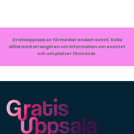
GratisUppsala.se förmedlar endast event. Kolla
alltid med arrangören om information om eventet
och om platser finns kvar.