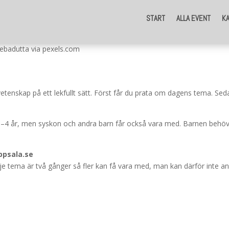
START
ALLA EVENT
K
ebadutta via pexels.com
etenskap på ett lekfullt sätt. Först får du prata om dagens tema. Sedan
3–4 år, men syskon och andra barn får också vara med. Barnen behöve
ppsala.se
e tema är två gånger så fler kan få vara med, man kan därför inte an