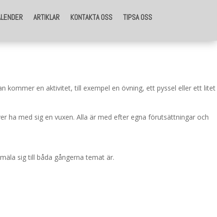
ALENDER
ARTIKLAR
KONTAKTA OSS
TIPSA OSS
 kommer en aktivitet, till exempel en övning, ett pyssel eller ett litet
r ha med sig en vuxen. Alla är med efter egna förutsättningar och
mäla sig till båda gångerna temat är.