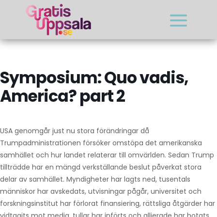
Symposium: Quo vadis,
America? part 2
USA genomgår just nu stora förändringar då
Trumpadministrationen försöker omstöpa det amerikanska
samhället och hur landet relaterar till omvärlden. Sedan Trump
tillträdde har en mängd verkställande beslut påverkat stora
delar av samhället. Myndigheter har lagts ned, tusentals
människor har avskedats, utvisningar pågår, universitet och
forskningsinstitut har förlorat finansiering, rättsliga åtgärder har
vidtagits mot media, tullar har införts och allierade har hotats.