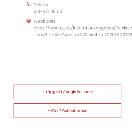
Telefon
018-471 00 00
Webbplats
https://www.uu.se/institution/engelska/forskni
sinas#:~:text=Svenska%20institutet%20f%C3%
+ Lägg till i Google Kalender
+ iCal / Outlook export