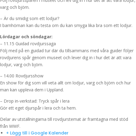
Följ rovdjursspåren i museet och lev dig in i hur det är att vara lodjur,
varg och björn.
– Är du smidig som ett lodjur?
I barnhörnan kan du testa om du kan smyga lika bra som ett lodjur.
Lördagar och söndagar:
– 11.15 Guidad rovdjurssaga
Följ med på en guidad tur där du tillsammans med våra guider följer
rovdjurens spår genom museet och lever dig in i hur det är att vara
lodjur, varg och björn.
– 14.00 Rovdjursshow
En show för dig som vill veta allt om lodjur, varg och björn och hur
man kan uppleva dem i Uppland.
– Drop in-verkstad: Tryck spår i lera
Gör ett eget djurspår i lera och ta hem.
Delar av utställningarna till rovdjurstemat är framtagna med stöd
från WWF.
+ Lägg till i Google Kalender