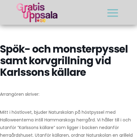
Spök- och monsterpyssel
samt korvgrillning vid
Karlssons källare
Arrangören skriver:
Mitt i höstlovet, bjuder Naturskolan på höstpyssel med
Halloweentema intill Hammarskogs herrgård. Vi håller till i och
utanför ”Karlssons källare” som ligger i backen nedanför
herrgårdshuset. Utanför källaren, ordnar Naturskolan en grilleld