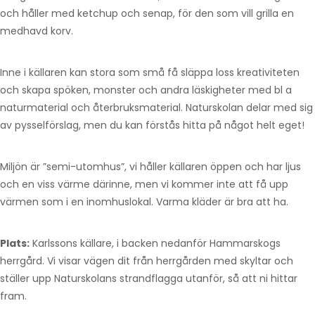
och håller med ketchup och senap, för den som vill grilla en
medhavd korv.
Inne i källaren kan stora som små få släppa loss kreativiteten
och skapa spöken, monster och andra läskigheter med bl a
naturmaterial och återbruksmaterial. Naturskolan delar med sig
av pysselförslag, men du kan förstås hitta på något helt eget!
Miljön är ”semi-utomhus”, vi håller källaren öppen och har ljus
och en viss värme därinne, men vi kommer inte att få upp
värmen som i en inomhuslokal. Varma kläder är bra att ha.
Plats:
Karlssons källare, i backen nedanför Hammarskogs
herrgård. Vi visar vägen dit från herrgården med skyltar och
ställer upp Naturskolans strandflagga utanför, så att ni hittar
fram.