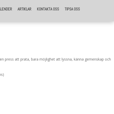
ALENDER
ARTIKLAR
KONTAKTA OSS
TIPSA OSS
ngen press att prata, bara möjlighet att lyssna, känna gemenskap och
ns)