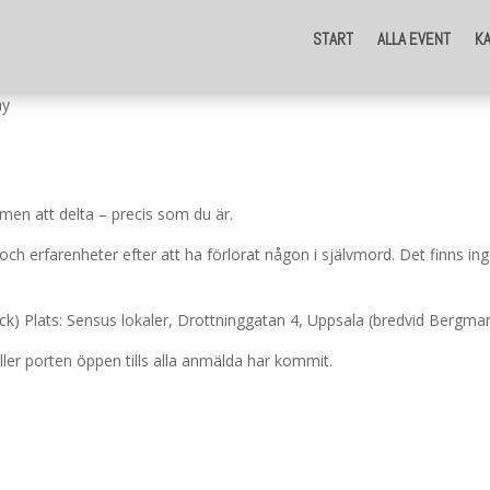
START
ALLA EVENT
K
ay
men att delta – precis som du är.
och erfarenheter efter att ha förlorat någon i självmord. Det finns i
snack) Plats: Sensus lokaler, Drottninggatan 4, Uppsala (bredvid Bergma
ler porten öppen tills alla anmälda har kommit.