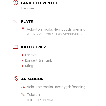
LÄNK TILL EVENTET:
Läs mer
PLATS
Valö-Forsmarks Hembygdsförening
Vigelsboäng 175, 748 92 ÖSTERBYBRUK
KATEGORIER
Festival
Konsert & musik
Sång
ARRANGÖR
Valö-Forsmarks Hembygdsförening
Telefon
070 - 37 39 264