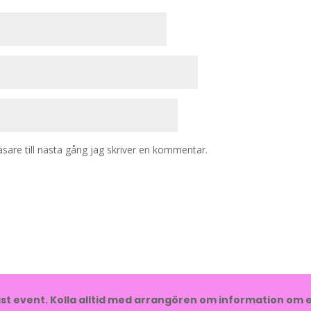
are till nästa gång jag skriver en kommentar.
t event. Kolla alltid med arrangören om information om e