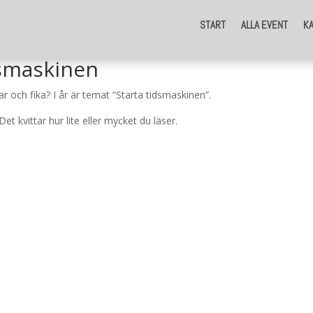
START
ALLA EVENT
K
smaskinen
r och fika? I år är temat “Starta tidsmaskinen”.
t kvittar hur lite eller mycket du läser.