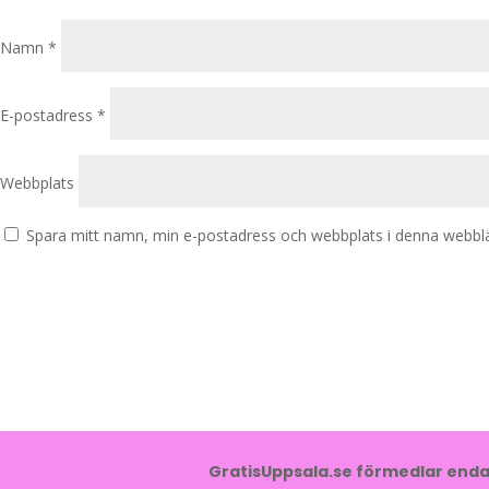
Namn
*
E-postadress
*
Webbplats
Spara mitt namn, min e-postadress och webbplats i denna webbläs
GratisUppsala.se förmedlar endas