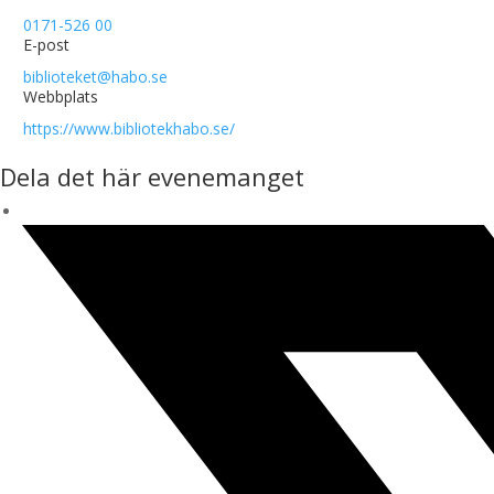
0171-526 00
E-post
biblioteket@habo.se
Webbplats
https://www.bibliotekhabo.se/
Dela det här evenemanget