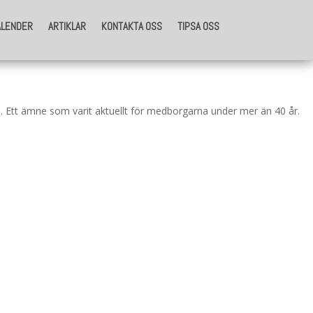
ALENDER
ARTIKLAR
KONTAKTA OSS
TIPSA OSS
ALENDER
ARTIKLAR
KONTAKTA OSS
TIPSA OSS
n. Ett ämne som varit aktuellt för medborgarna under mer än 40 år.