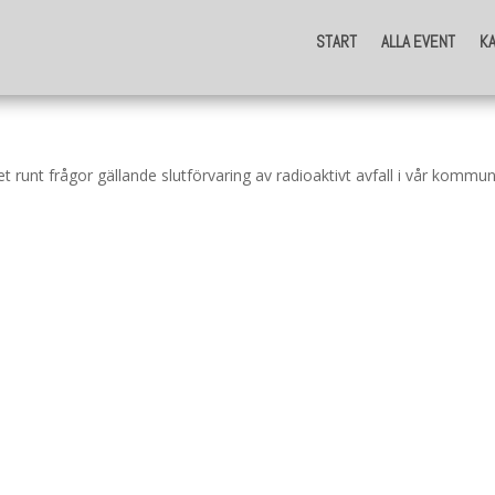
START
ALLA EVENT
K
START
ALLA EVENT
K
runt frågor gällande slutförvaring av radioaktivt avfall i vår kommu