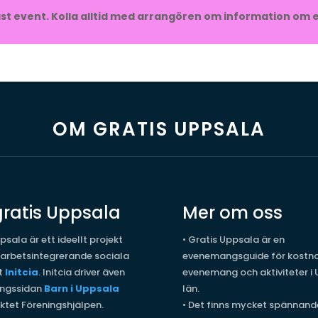
t event. Kolla alltid med arrangören om information om e
OM GRATIS UPPSALA
ratis Uppsala
Mer om oss
psala är ett ideellt projekt
•
Gratis Uppsala är en
 arbetsintegrerande sociala
evenemangsguide för kostna
t
Initcia
. Initcia driver även
evenemang och aktiviteter i
ngssidan
Barn i Uppsala
län.
ktet Föreningshjälpen.
•
Det finns mycket spännand