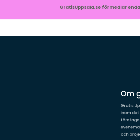
GratisUppsala.se förmedlar endas
Om g
Gratis Up
inom det
företage
evenema
och proje