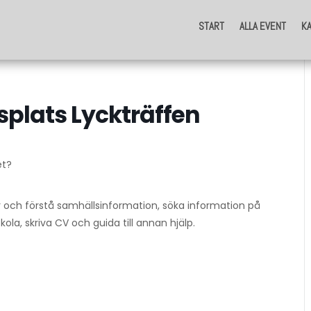
START
ALLA EVENT
K
START
ALLA EVENT
K
plats Lyckträffen
et?
er och förstå samhällsinformation, söka information på
ola, skriva CV och guida till annan hjälp.