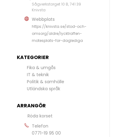
Sågverkstorget 10 B, 741 39
Knivsta
Webbplats
https://knivsta.se/stod-och-
omsorg/aldre/lycktraffen-
motesplats-for-daglediga
KATEGORIER
Fika & umgås
IT & teknik
Politik & samhälle
Utländska språk
ARRANGÖR
Röda korset
Telefon
0771-19 95 00