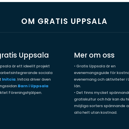
OM GRATIS UPPSALA
ratis Uppsala
Mer om oss
psala är ett ideellt projekt
•
Gratis Uppsala är en
 arbetsintegrerande sociala
evenemangsguide för kostna
t
Initcia
. Initcia driver även
evenemang och aktiviteter i
ngssidan
Barn i Uppsala
län.
ktet Föreningshjälpen.
•
Det finns mycket spännand
gratiskultur och här kan du hi
möjliga sorters spännande ak
alla helt utan kostnad.