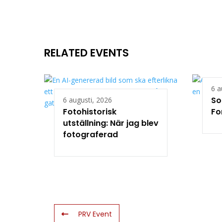
RELATED EVENTS
6 a
So
6 augusti, 2026
Fotohistorisk
Fo
utställning: När jag blev
fotograferad
PRV Event