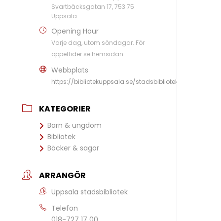
Svartbäcksgatan 17, 753 75
Uppsala
Opening Hour
Varje dag, utom söndagar. För
öppettider se hemsidan.
Webbplats
https://bibliotekuppsala.se/stadsbiblioteket
KATEGORIER
Barn & ungdom
Bibliotek
Böcker & sagor
ARRANGÖR
Uppsala stadsbibliotek
Telefon
018-727 17 00