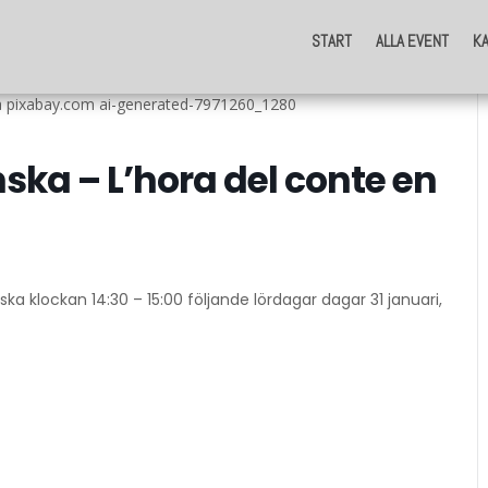
START
ALLA EVENT
K
START
ALLA EVENT
K
ia pixabay.com ai-generated-7971260_1280
ka – L’hora del conte en
a klockan 14:30 – 15:00 följande lördagar dagar 31 januari,