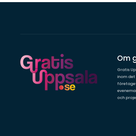
Om g
Gratis Up
inom det
företage
evenema
och proje