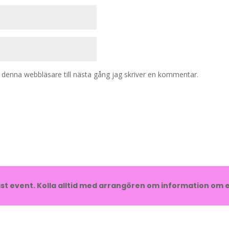
denna webbläsare till nästa gång jag skriver en kommentar.
t event. Kolla alltid med arrangören om information om e