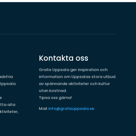
Kontakta oss
Gratis Uppsala ger inspiration och
dsfria
information om Uppsalas stora utbud
 Uppsala
av spännande aktiviteter och kultur
utan kostnad.
e
Tipsa oss gärna!
tta alla
Mail
info@gratisuppsala.se
tiviteter,