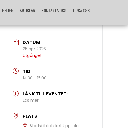
ALENDER
ARTIKLAR
KONTAKTA OSS
TIPSA OSS
ALENDER
ARTIKLAR
KONTAKTA OSS
TIPSA OSS
DATUM
25 apr 2026
Utgånget
TID
14:30 - 15:00
LÄNK TILL EVENTET:
Läs mer
PLATS
Stadsbiblioteket Uppsala